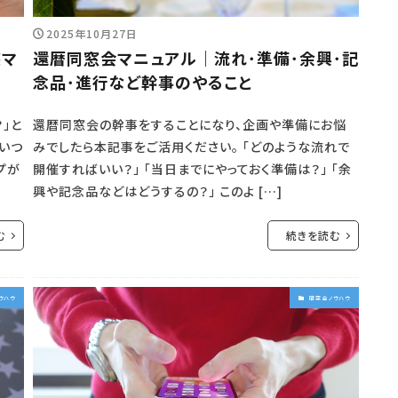
2025年10月27日
装マ
還暦同窓会マニュアル｜流れ･準備･余興･記
念品･進行など幹事のやること
」と
還暦同窓会の幹事をすることになり、企画や準備にお悩
いつ
みでしたら本記事をご活用ください。 「どのような流れで
プが
開催すればいい？」 「当日までにやっておく準備は？」 「余
興や記念品などはどうするの？」 このよ […]
む
続きを読む
ウハウ
同窓会ノウハウ