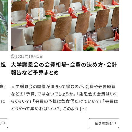
2025年10月1日
負担
大学謝恩会の会費相場・会費の決め方・会計
報告など予算まとめ
算」
大学謝恩会の開催が決まって悩むのが、会費や必要経費
」
などの「予算」ではないでしょうか。 「謝恩会の会費はいく
うに
らくらい？」 「会費の予算は飲食代だけでいい？」 「会費は
どうやって集めればいい？」 このよう […]
む
続きを読む