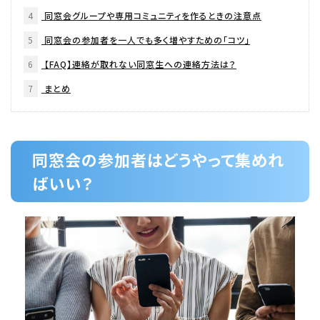
4
同窓会グループや専用コミュニティを作るときの注意点
5
同窓会の参加者を一人でも多く増やすための「コツ」
6
【FAQ】連絡が取れない同窓生への連絡方法は？
7
まとめ
同窓会の参加者はどうやって集めれ
ばいい？