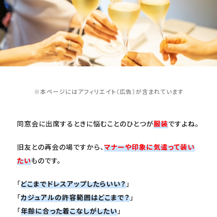
※本ページにはアフィリエイト（広告）が含まれています
同窓会に出席するときに悩むことのひとつが
服装
ですよね。
旧友との再会の場ですから、
マナーや印象に気遣って装い
たい
ものです。
「
どこまでドレスアップしたらいい？
」
「
カジュアルの許容範囲はどこまで
？
」
「
年齢に合った着こなしがしたい
」