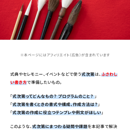
※本ページにはアフィリエイト（広告）が含まれています
式典やセレモニー、イベントなどで使う
式次第
は、
ふさわし
い書き方
で準備したいもの。
「
式次第ってどんなもの？ プログラムのこと？
」
「
式次第を書くときの書式や構成、作成方法は？
」
「
式次第の作成に役立つテンプレや例文がほしい
」
このような、
式次第にまつわる疑問や課題
を本記事で解決