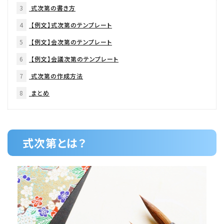
3
式次第の書き方
4
【例文】式次第のテンプレート
5
【例文】会次第のテンプレート
6
【例文】会議次第のテンプレート
7
式次第の作成方法
8
まとめ
式次第とは？