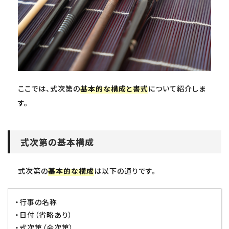
ここでは、式次第の
基本的な構成と書式
について紹介しま
す。
式次第の基本構成
式次第の
基本的な構成
は以下の通りです。
・行事の名称
・日付（省略あり）
・式次第（会次第）