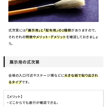
式次第には
「展示用」と「配布用」の2種類
がありますので、
それぞれの
特徴やメリット・デメリット
を確認しておきましょ
う。
展示用の式次第
会場の入口付近やステージ横などに
大きな紙で貼り出され
るタイプ
です。
【メリット】
・どこからでも進行が確認できる。