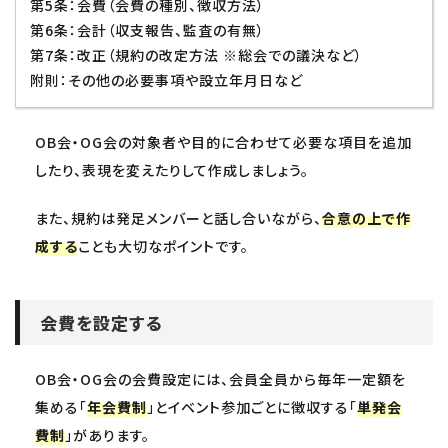
第5条：会費（会費の種別、徴収方法）
第6条：会計（収支報告、監査の有無）
第7条：改正（規約の改定方法 ※総会での議決など）
附則：その他の必要事項や設立年月日など
OB会・OG会の対象者や目的に合わせて必要な項目を追加
したり、表現を変えたりして作成しましょう。
また、規約は発足メンバーと話し合いながら、
合意の上で作
成する
ことも大切なポイントです。
会費を設定する
OB会・OG会の会費設定には、会員全員から毎年一定額を
集める「
年会費制
」とイベント参加ごとに徴収する「
単発会
費制
」があります。