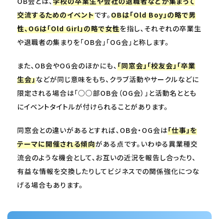
OB会とは、
学校の卒業生や会社の退職者などが集まって
交流するためのイベント
です。
OBは「Old Boy」の略で男
性、OGは「Old Girl」の略で女性
を指し、それぞれの卒業生
や退職者の集まりを「OB会」「OG会」と称します。
また、OB会やOG会のほかにも、
「同窓会」「校友会」「卒業
生会」
などが同じ意味をもち、クラブ活動やサークルなどに
限定される場合は「○○部OB会（OG会）」と活動名ととも
にイベントタイトルが付けられることがあります。
同窓会との違いがあるとすれば、OB会・OG会は
「仕事」を
テーマに開催される傾向
がある点です。いわゆる異業種交
流会のような機会として、お互いの近況を報告し合ったり、
有益な情報を交換したりしてビジネスでの関係強化につな
げる場合もあります。