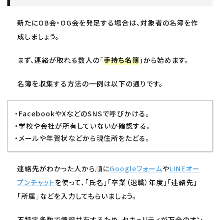
新たにOB会・OG会を発足する場合は、対象者の名簿を作
成しましょう。
まず、連絡が取れる数人の「
手持ち名簿
」から始めます。
名簿を収集する方法の一例は以下の通りです。
・FacebookやXなどのSNSで呼びかける。
・学校や会社が所有していないか確認する。
・メールや年賀状などから現住所をたどる。
連絡先がわかった人から順に
Googleフォーム
や
LINEオー
プンチャット
を使って、「氏名」「卒業（退職）年度」「連絡先」
「所属」などを入力してもらいましょう。
不特定多数で情報共有するため、セキュリティが万全のオン